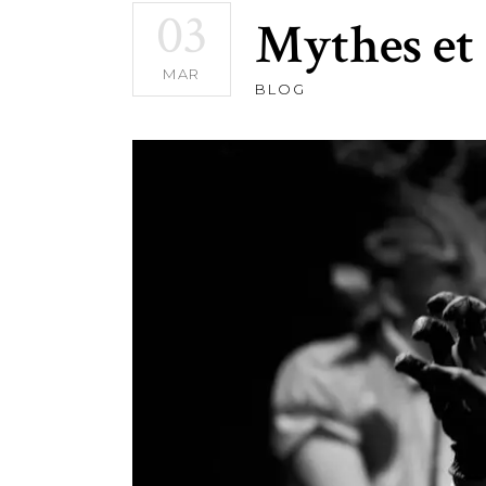
03
Mythes et
MAR
BLOG