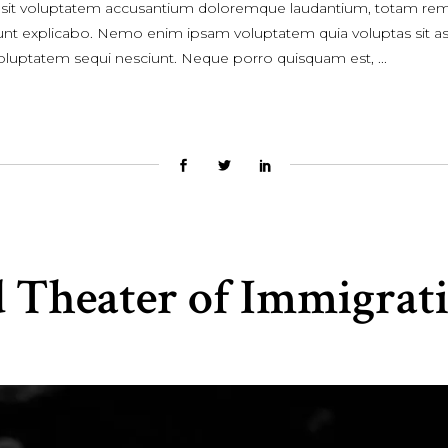
or sit voluptatem accusantium doloremque laudantium, totam rem
a sunt explicabo. Nemo enim ipsam voluptatem quia voluptas sit asp
voluptatem sequi nesciunt. Neque porro quisquam est,
 Theater of Immigrat