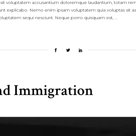
or sit voluptatem accusantium doloremque laudantium, totam rem
a sunt explicabo. Nemo enim ipsam voluptatem quia voluptas sit asp
voluptatem sequi nesciunt. Neque porro quisquam est,
nd Immigration