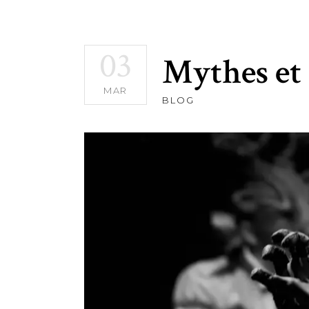
03
Mythes et
MAR
BLOG