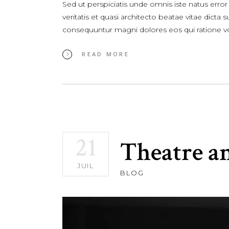
Sed ut perspiciatis unde omnis iste natus err
veritatis et quasi architecto beatae vitae dict
consequuntur magni dolores eos qui ratione 
READ MORE
21
Theatre a
JUIL
BLOG